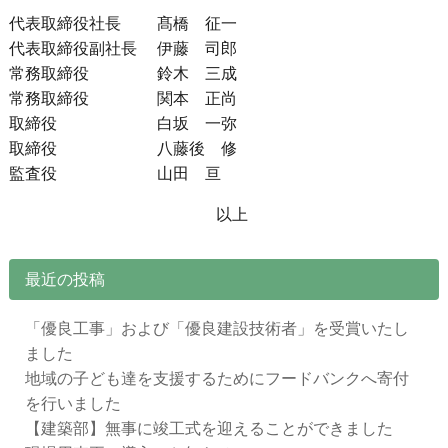
代表取締役社長 髙橋 征一
代表取締役副社長 伊藤 司郎
常務取締役 鈴木 三成
常務取締役 関本 正尚
取締役 白坂 一弥
取締役 八藤後 修
監査役 山田 亘
aaaaaaaaaaaaaaaaaaaaaaa
以上
最近の投稿
「優良工事」および「優良建設技術者」を受賞いたし
ました
地域の子ども達を支援するためにフードバンクへ寄付
を行いました
【建築部】無事に竣工式を迎えることができました