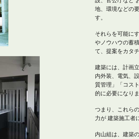
設、官公庁など
地、環境などの
す。
それらを可能に
やノウハウの蓄
て、提案をカタ
建築には、計画
内外装、
電気、
質管理」「コス
的に必要になり
つまり、これら
力が
建築施工者
内山組は、建築