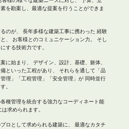
お客様の様々な建築ニーズに対し、
予算、立
要素を勘案し、
最適な提案を行うことができま
するのが、
長年多様な建築工事に携わった
経験
積と、
お客様とのコミュニケーション力。
そし
チにする技術力です。
立案に始まり、
デザイン、設計、基礎、躯体、
設備といった工程があり、
それらを通して「品
ト管理」
「工程管理」「安全管理」が
同時並行
ます。
の各種管理を統合する
強力なコーディネート能
には求められます。
のプロとして求められる建築に、
最適なカタチ