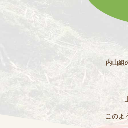
内山組
このよ