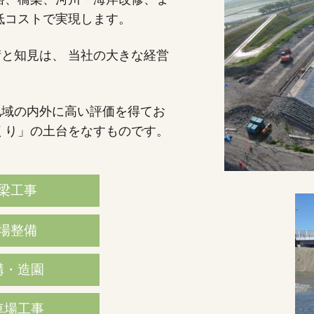
低コストで実現します。
術と知見は、
当社の大きな経営
地域の内外に高い評価を得てお
くり」の土台をなすものです。
梁工事
場整備
構・造園
車場工事