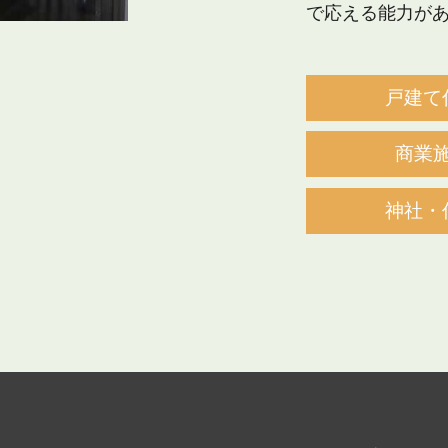
で応える能力が
戸建て
商業
神社・