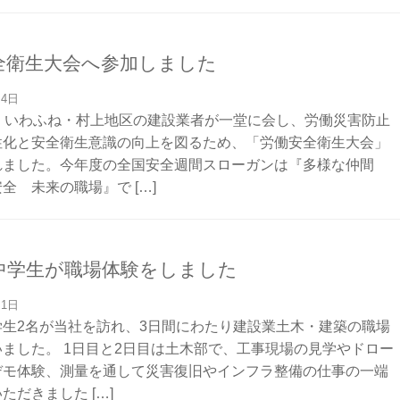
全衛生大会へ参加しました
月4日
、、いわふね・村上地区の建設業者が一堂に会し、労働災害防止
性化と安全衛生意識の向上を図るため、「労働安全衛生大会」
れました。今年度の全国安全週間スローガンは『多様な仲間
全 未来の職場』で […]
中学生が職場体験をしました
月1日
学生2名が当社を訪れ、3日間にわたり建設業土木・建築の職場
ました。 1日目と2日目は土木部で、工事現場の見学やドロー
デモ体験、測量を通して災害復旧やインフラ整備の仕事の一端
ただきました […]