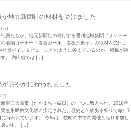
員が地元新聞社の取材を受けました
月17日
手社員たちが、地元新聞社の発行する週刊地域新聞『サンデー
』の名物コーナー「看板ガール・看板系男子」の取材を受けま
若手社員がインタビューにどのように答えているのか、掲載が待
す。 内山組では […]
祭が賑やかに行われました
月8日
新潟三大高市［たかまち＝縁日］の一つに数えられ、2018年
重要無形民俗文化財に指定された、歴史と伝統ある祭りで毎年7
日に行われています。 今年は、快晴の中での開催となり参加し
暑い中、 […]