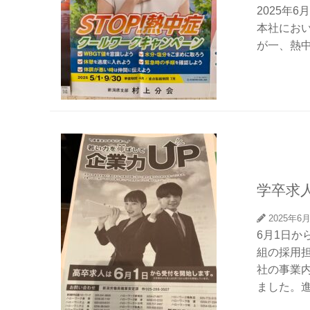
2025年
本社にお
が一、熱中
学卒求
2025年6
6月1日
組の採用
社の事業
ました。進