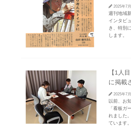
2025年7
週刊地域
インタビ
き、特別
します。
【1人
に掲載
2025年7
以前、お
「看板ガ
れました
ています。