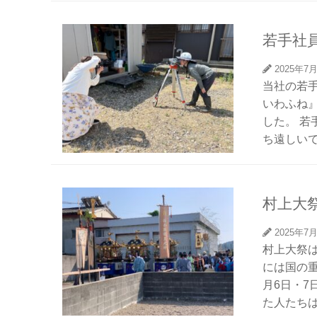
若手社
2025年7
当社の若
いわふね
した。 
ち遠しいで
村上大
2025年7
村上大祭は
には国の
月6日・7
た人たちは