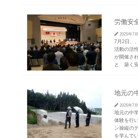
労働安
2025年7
7月2日
活動の活
が開催さ
と 築く安
地元の
2025年7
地元の中
体験を行い
ン操縦の
を学んでい