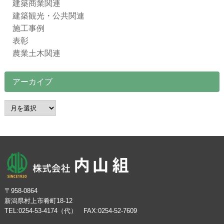
建築商業関連
建築観光・公共関連
施工事例
表彰
農業土木関連
アーカイブ
ア
ー
カ
イ
ブ
〒958-0864
新潟県村上市肴町18-12
TEL:0254-53-4174（代） FAX:0254-52-7609