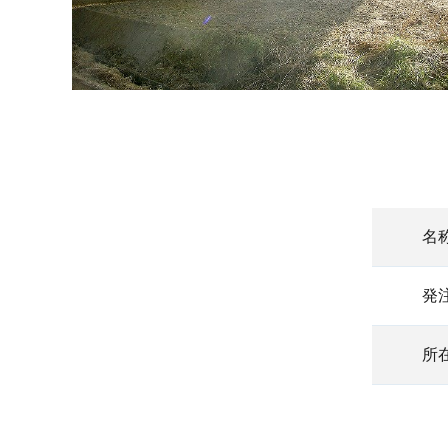
名
発
所