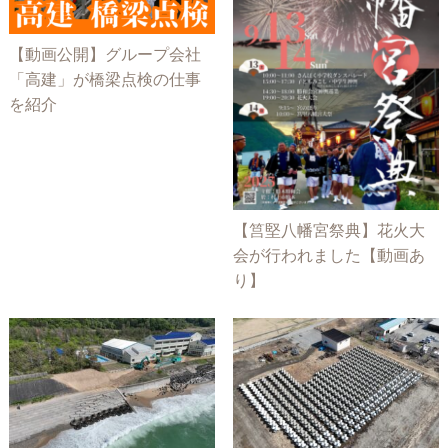
【動画公開】グループ会社
「高建」が橋梁点検の仕事
を紹介
【筥堅八幡宮祭典】花火大
会が行われました【動画あ
り】