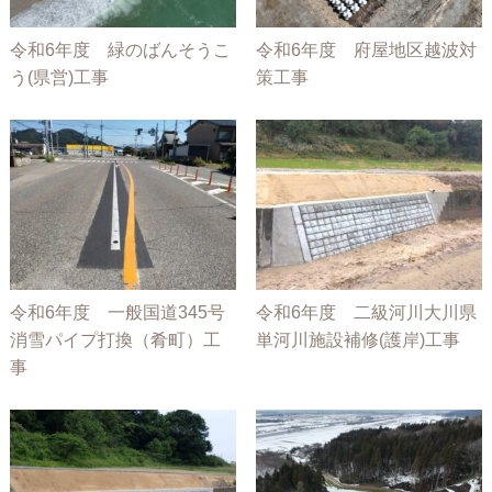
令和6年度 緑のばんそうこ
令和6年度 府屋地区越波対
う(県営)工事
策工事
令和6年度 一般国道345号
令和6年度 二級河川大川県
消雪パイプ打換（肴町）工
単河川施設補修(護岸)工事
事