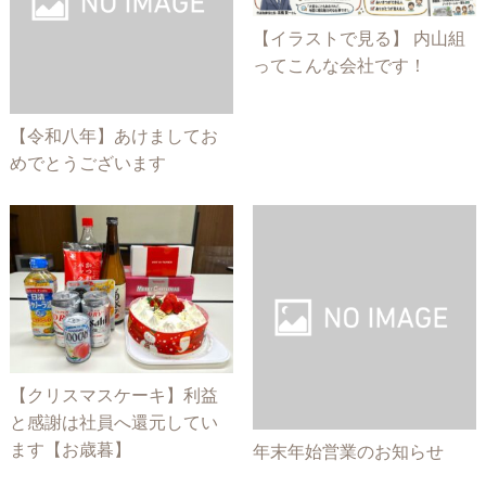
【イラストで見る】 内山組
ってこんな会社です！
【令和八年】あけましてお
めでとうございます
【クリスマスケーキ】利益
と感謝は社員へ還元してい
ます【お歳暮】
年末年始営業のお知らせ