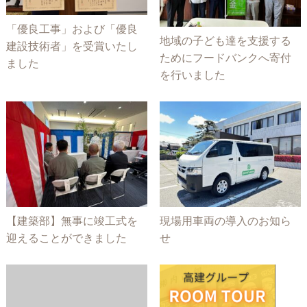
「優良工事」および「優良
地域の子ども達を支援する
建設技術者」を受賞いたし
ためにフードバンクへ寄付
ました
を行いました
【建築部】無事に竣工式を
現場用車両の導入のお知ら
迎えることができました
せ