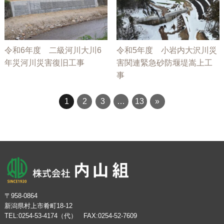
令和6年度 二級河川大川6
令和5年度 小岩内大沢川災
年災河川災害復旧工事
害関連緊急砂防堰堤嵩上工
事
1
2
3
…
13
»
〒958-0864
新潟県村上市肴町18-12
TEL:0254-53-4174（代） FAX:0254-52-7609