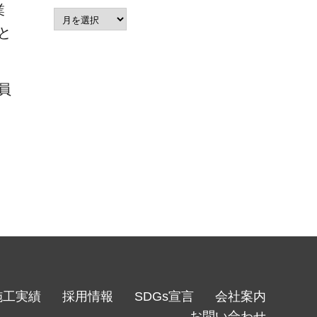
業
ア
と
ー
カ
イ
ブ
員
施工実績
採用情報
SDGs宣言
会社案内
お問い合わせ